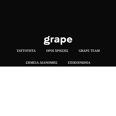
ΤΑΥΤΌΤΗΤΑ
ΌΡΟΙ ΧΡΉΣΗΣ
GRAPE TEAM
ΣΗΜΕΊΑ ΔΙΑΝΟΜΉΣ
ΕΠΙΚΟΙΝΩΝΊΑ
Hλεκτρονική έκδοση του free press περιοδικού.
Δεν επιτρέπεται η αναδημοσίευση ή η αποσπασματική
μεταφορά κειμένων χωρίς τη γραπτή συναίνεση των
κατόχων των δικαιωμάτων..
ΤΡΟΠΟΙ ΠΛΗΡΩΜΗΣ
|
ΑΣΦΑΛΕΙΑ ΣΥΝΑΛΛΑΓΩΝ |
ΑΠΟΣΤΟΛΕΣ –
ΕΠΙΣΤΡΟΦΕΣ
Πλ. Βασιλεως Γεωργιου 6, ΠΑΛΑΙΟ ΨΥΧΙΚΟ 15452, Ελλάδα
Τ
215 555 4430
|
info@grapemag.gr