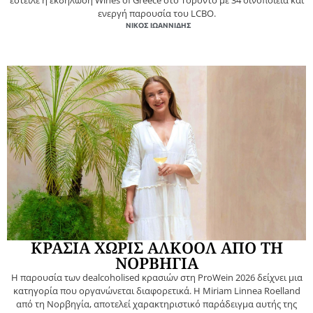
έστειλε η εκδήλωση Wines of Greece στο Τορόντο με 34 οινοποιεία και
ενεργή παρουσία του LCBO.
ΝΊΚΟΣ ΙΩΑΝΝΊΔΗΣ
ΚΡΑΣΙΑ ΧΩΡΙΣ ΑΛΚΟΟΛ ΑΠΟ ΤΗ
ΝΟΡΒΗΓΙΑ
Η παρουσία των dealcoholised κρασιών στη ProWein 2026 δείχνει μια
κατηγορία που οργανώνεται διαφορετικά. Η Miriam Linnea Roelland
από τη Νορβηγία, αποτελεί χαρακτηριστικό παράδειγμα αυτής της