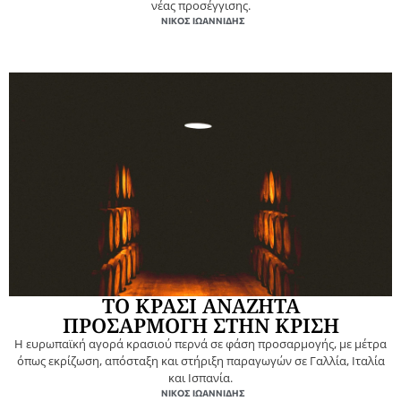
νέας προσέγγισης.
ΝΊΚΟΣ ΙΩΑΝΝΊΔΗΣ
ΤΟ ΚΡΑΣΙ ΑΝΑΖΗΤΑ
ΠΡΟΣΑΡΜΟΓΗ ΣΤΗΝ ΚΡΙΣΗ
Η ευρωπαϊκή αγορά κρασιού περνά σε φάση προσαρμογής, με μέτρα
όπως εκρίζωση, απόσταξη και στήριξη παραγωγών σε Γαλλία, Ιταλία
και Ισπανία.
ΝΊΚΟΣ ΙΩΑΝΝΊΔΗΣ