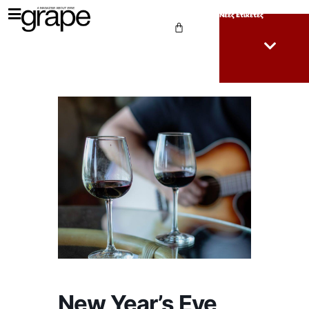
Νέες Ετικέτες
New Year’s Eve