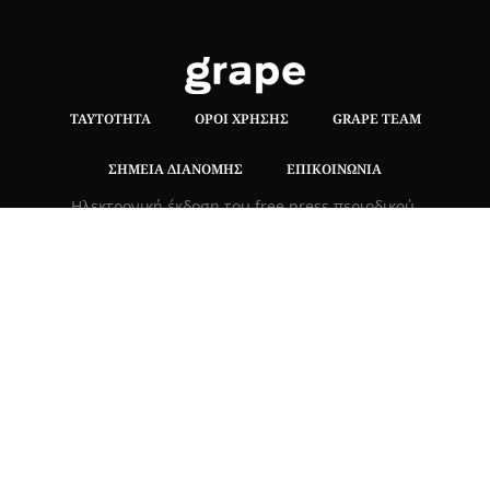
ΤΑΥΤΌΤΗΤΑ
ΌΡΟΙ ΧΡΉΣΗΣ
GRAPE TEAM
ΣΗΜΕΊΑ ΔΙΑΝΟΜΉΣ
ΕΠΙΚΟΙΝΩΝΊΑ
Hλεκτρονική έκδοση του free press περιοδικού.
Δεν επιτρέπεται η αναδημοσίευση ή η αποσπασματική
μεταφορά κειμένων χωρίς τη γραπτή συναίνεση των
κατόχων των δικαιωμάτων..
ΤΡΟΠΟΙ ΠΛΗΡΩΜΗΣ
|
ΑΣΦΑΛΕΙΑ ΣΥΝΑΛΛΑΓΩΝ |
ΑΠΟΣΤΟΛΕΣ –
ΕΠΙΣΤΡΟΦΕΣ
Πλ. Βασιλεως Γεωργιου 6, ΠΑΛΑΙΟ ΨΥΧΙΚΟ 15452, Ελλάδα
Τ
215 555 4430
|
info@grapemag.gr
© 2020 Grape Magazine. All Rights Reserved.