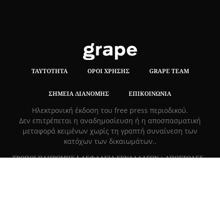
ΤΑΥΤΌΤΗΤΑ
ΌΡΟΙ ΧΡΉΣΗΣ
GRAPE TEAM
ΣΗΜΕΊΑ ΔΙΑΝΟΜΉΣ
ΕΠΙΚΟΙΝΩΝΊΑ
Hλεκτρονική έκδοση του free press περιοδικού.
Δεν επιτρέπεται η αναδημοσίευση ή η αποσπασματική
μεταφορά κειμένων χωρίς τη γραπτή συναίνεση των
κατόχων των δικαιωμάτων..
ΤΡΟΠΟΙ ΠΛΗΡΩΜΗΣ
|
ΑΣΦΑΛΕΙΑ ΣΥΝΑΛΛΑΓΩΝ |
ΑΠΟΣΤΟΛΕΣ –
ΕΠΙΣΤΡΟΦΕΣ
Πλ. Βασιλεως Γεωργιου 6, ΠΑΛΑΙΟ ΨΥΧΙΚΟ 15452, Ελλάδα
Τ
215 555 4430
|
info@grapemag.gr
© 2020 Grape Magazine. All Rights Reserved.