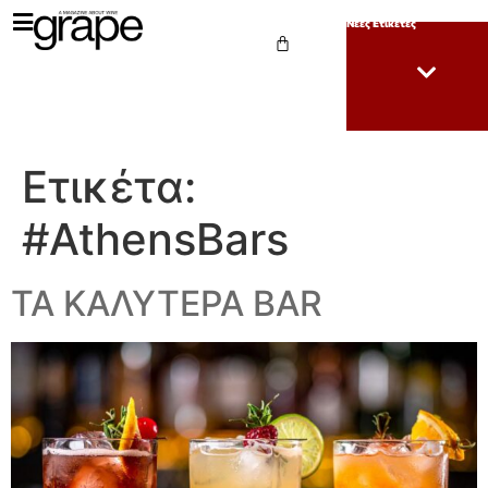
Νέες Ετικέτες
Ετικέτα:
#AthensBars
ΤΑ ΚΑΛΥΤΕΡΑ ΒAR