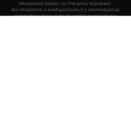
Hλεκτρονική έκδοση του free press περιοδικού.
Δεν επιτρέπεται η αναδημοσίευση ή η αποσπασματική
μεταφορά κειμένων χωρίς τη γραπτή συναίνεση των
κατόχων των δικαιωμάτων..
ΤΡΟΠΟΙ ΠΛΗΡΩΜΗΣ
|
ΑΣΦΑΛΕΙΑ ΣΥΝΑΛΛΑΓΩΝ |
ΑΠΟΣΤΟΛΕΣ –
ΕΠΙΣΤΡΟΦΕΣ
Πλ. Βασιλεως Γεωργιου 6, ΠΑΛΑΙΟ ΨΥΧΙΚΟ 15452, Ελλάδα
Τ
215 555 4430
|
info@grapemag.gr
© 2020 Grape Magazine. All Rights Reserved.