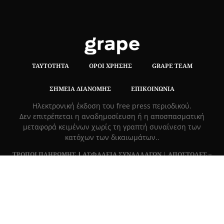
ΤΑΥΤΌΤΗΤΑ
ΌΡΟΙ ΧΡΉΣΗΣ
GRAPE TEAM
ΣΗΜΕΊΑ ΔΙΑΝΟΜΉΣ
ΕΠΙΚΟΙΝΩΝΊΑ
Hλεκτρονική έκδοση του free press περιοδικού.
Δεν επιτρέπεται η αναδημοσίευση ή η αποσπασματική
μεταφορά κειμένων χωρίς τη γραπτή συναίνεση των
κατόχων των δικαιωμάτων..
ΤΡΟΠΟΙ ΠΛΗΡΩΜΗΣ
|
ΑΣΦΑΛΕΙΑ ΣΥΝΑΛΛΑΓΩΝ |
ΑΠΟΣΤΟΛΕΣ –
ΕΠΙΣΤΡΟΦΕΣ
Πλ. Βασιλεως Γεωργιου 6, ΠΑΛΑΙΟ ΨΥΧΙΚΟ 15452, Ελλάδα
Τ
215 555 4430
|
info@grapemag.gr
© 2020 Grape Magazine. All Rights Reserved.