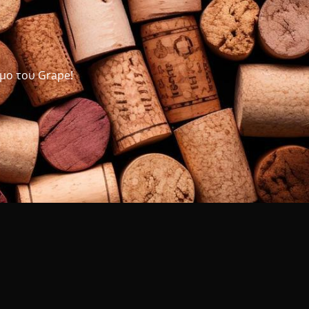
μο του Grape!