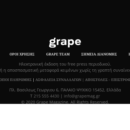
ΌΡΟΙ ΧΡΉΣΗΣ
GRAPE TEAM
ΣΗΜΕΊΑ ΔΙΑΝΟΜΉΣ
Hλεκτρονική έκδοση του free press περιοδικού.
ή η αποσπασματική μεταφορά κειμένων χωρίς τη γραπτή συναίν
ΟΠΟΙ ΠΛΗΡΩΜΗΣ
|
ΑΣΦΑΛΕΙΑ ΣΥΝΑΛΛΑΓΩΝ |
ΑΠΟΣΤΟΛΕΣ – ΕΠΙΣΤΡΟ
Πλ. Βασιλεως Γεωργιου 6, ΠΑΛΑΙΟ ΨΥΧΙΚΟ 15452, Ελλάδα
Τ
215 555 4430
|
info@grapemag.gr
© 2020 Grape Magazine. All Rights Reserved.