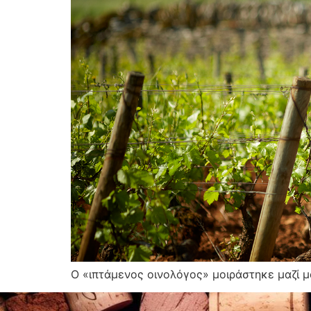
Ο «ιπτάμενος οινολόγος» μοιράστηκε μαζί μα