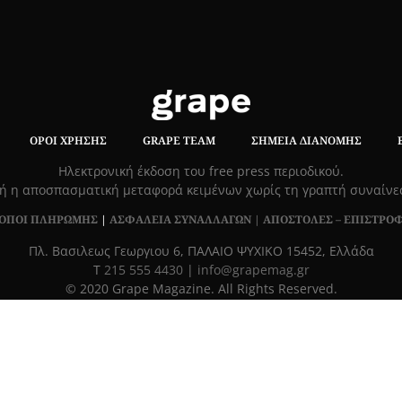
ΌΡΟΙ ΧΡΉΣΗΣ
GRAPE TEAM
ΣΗΜΕΊΑ ΔΙΑΝΟΜΉΣ
Hλεκτρονική έκδοση του free press περιοδικού.
ή η αποσπασματική μεταφορά κειμένων χωρίς τη γραπτή συναίν
ΟΠΟΙ ΠΛΗΡΩΜΗΣ
|
ΑΣΦΑΛΕΙΑ ΣΥΝΑΛΛΑΓΩΝ |
ΑΠΟΣΤΟΛΕΣ – ΕΠΙΣΤΡΟ
Πλ. Βασιλεως Γεωργιου 6, ΠΑΛΑΙΟ ΨΥΧΙΚΟ 15452, Ελλάδα
Τ
215 555 4430
|
info@grapemag.gr
© 2020 Grape Magazine. All Rights Reserved.