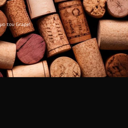
μο του Grape!