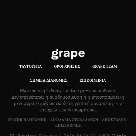
ΤΑΥΤΌΤΗΤΑ
ΌΡΟΙ ΧΡΉΣΗΣ
GRAPE TEAM
ΣΗΜΕΊΑ ΔΙΑΝΟΜΉΣ
ΕΠΙΚΟΙΝΩΝΊΑ
Hλεκτρονική έκδοση του free press περιοδικού.
Δεν επιτρέπεται η αναδημοσίευση ή η αποσπασματική
μεταφορά κειμένων χωρίς τη γραπτή συναίνεση των
κατόχων των δικαιωμάτων..
ΤΡΟΠΟΙ ΠΛΗΡΩΜΗΣ
|
ΑΣΦΑΛΕΙΑ ΣΥΝΑΛΛΑΓΩΝ |
ΑΠΟΣΤΟΛΕΣ –
ΕΠΙΣΤΡΟΦΕΣ
Πλ. Βασιλεως Γεωργιου 6, ΠΑΛΑΙΟ ΨΥΧΙΚΟ 15452, Ελλάδα