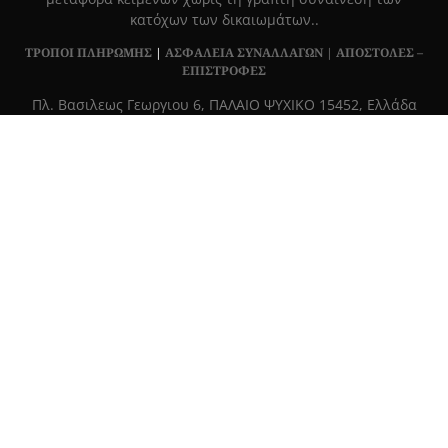
κατόχων των δικαιωμάτων..
ΤΡΟΠΟΙ ΠΛΗΡΩΜΗΣ
|
ΑΣΦΑΛΕΙΑ ΣΥΝΑΛΛΑΓΩΝ |
ΑΠΟΣΤΟΛΕΣ –
ΕΠΙΣΤΡΟΦΕΣ
Πλ. Βασιλεως Γεωργιου 6, ΠΑΛΑΙΟ ΨΥΧΙΚΟ 15452, Ελλάδα
Τ
215 555 4430
|
info@grapemag.gr
© 2020 Grape Magazine. All Rights Reserved.