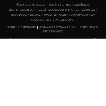
Hλεκτρονική έκδοση του free press περιοδικού.
Δεν επιτρέπεται η αναδημοσίευση ή η αποσπασματική
μεταφορά κειμένων χωρίς τη γραπτή συναίνεση των
κατόχων των δικαιωμάτων..
ΤΡΟΠΟΙ ΠΛΗΡΩΜΗΣ
|
ΑΣΦΑΛΕΙΑ ΣΥΝΑΛΛΑΓΩΝ |
ΑΠΟΣΤΟΛΕΣ –
ΕΠΙΣΤΡΟΦΕΣ
Πλ. Βασιλεως Γεωργιου 6, ΠΑΛΑΙΟ ΨΥΧΙΚΟ 15452, Ελλάδα
Τ
215 555 4430
|
info@grapemag.gr
© 2020 Grape Magazine. All Rights Reserved.