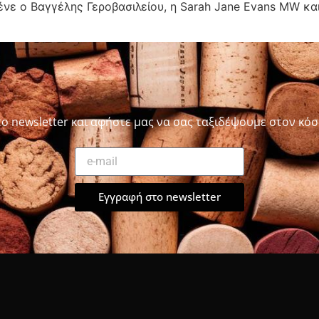
νε ο Βαγγέλης Γεροβασιλείου, η Sarah Jane Evans MW και
το newsletter και αφήστε μας να σας ταξιδέψουμε στον κόσ
Εγγραφή στο newsletter