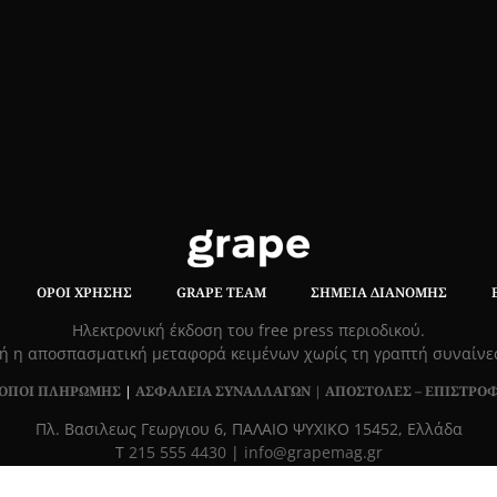
ΌΡΟΙ ΧΡΉΣΗΣ
GRAPE TEAM
ΣΗΜΕΊΑ ΔΙΑΝΟΜΉΣ
Hλεκτρονική έκδοση του free press περιοδικού.
ή η αποσπασματική μεταφορά κειμένων χωρίς τη γραπτή συναίν
ΟΠΟΙ ΠΛΗΡΩΜΗΣ
|
ΑΣΦΑΛΕΙΑ ΣΥΝΑΛΛΑΓΩΝ |
ΑΠΟΣΤΟΛΕΣ – ΕΠΙΣΤΡΟ
Πλ. Βασιλεως Γεωργιου 6, ΠΑΛΑΙΟ ΨΥΧΙΚΟ 15452, Ελλάδα
Τ
215 555 4430
|
info@grapemag.gr
© 2020 Grape Magazine. All Rights Reserved.