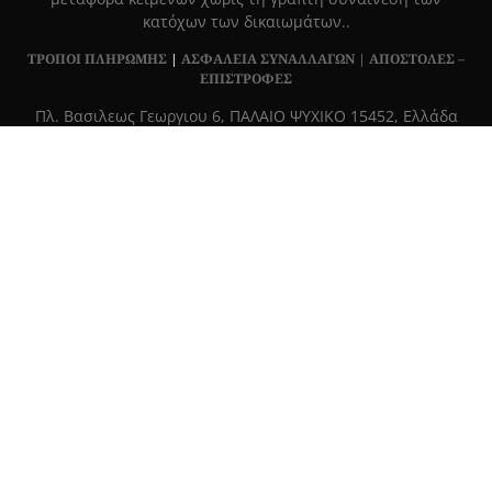
κατόχων των δικαιωμάτων..
ΤΡΟΠΟΙ ΠΛΗΡΩΜΗΣ
|
ΑΣΦΑΛΕΙΑ ΣΥΝΑΛΛΑΓΩΝ |
ΑΠΟΣΤΟΛΕΣ –
ΕΠΙΣΤΡΟΦΕΣ
Πλ. Βασιλεως Γεωργιου 6, ΠΑΛΑΙΟ ΨΥΧΙΚΟ 15452, Ελλάδα
Τ
215 555 4430
|
info@grapemag.gr
© 2020 Grape Magazine. All Rights Reserved.