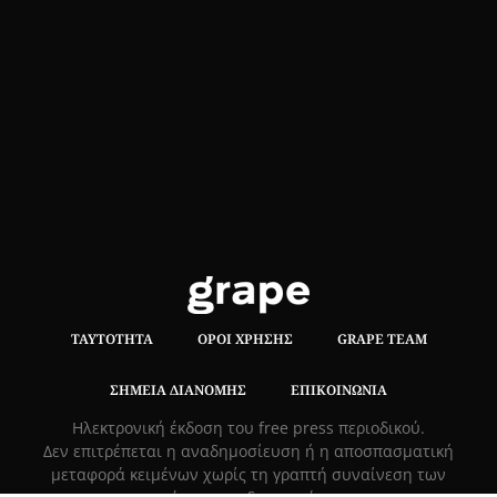
ΤΑΥΤΌΤΗΤΑ
ΌΡΟΙ ΧΡΉΣΗΣ
GRAPE TEAM
ΣΗΜΕΊΑ ΔΙΑΝΟΜΉΣ
ΕΠΙΚΟΙΝΩΝΊΑ
Hλεκτρονική έκδοση του free press περιοδικού.
Δεν επιτρέπεται η αναδημοσίευση ή η αποσπασματική
μεταφορά κειμένων χωρίς τη γραπτή συναίνεση των