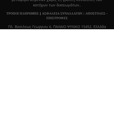
κατόχων των δικαιωμάτων..
ΤΡΟΠΟΙ ΠΛΗΡΩΜΗΣ
|
ΑΣΦΑΛΕΙΑ ΣΥΝΑΛΛΑΓΩΝ |
ΑΠΟΣΤΟΛΕΣ –
ΕΠΙΣΤΡΟΦΕΣ
Πλ. Βασιλεως Γεωργιου 6, ΠΑΛΑΙΟ ΨΥΧΙΚΟ 15452, Ελλάδα
Τ
215 555 4430
|
info@grapemag.gr
© 2020 Grape Magazine. All Rights Reserved.