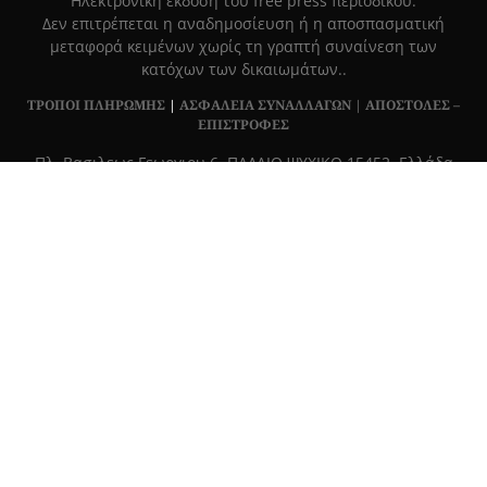
Hλεκτρονική έκδοση του free press περιοδικού.
Δεν επιτρέπεται η αναδημοσίευση ή η αποσπασματική
μεταφορά κειμένων χωρίς τη γραπτή συναίνεση των
κατόχων των δικαιωμάτων..
ΤΡΟΠΟΙ ΠΛΗΡΩΜΗΣ
|
ΑΣΦΑΛΕΙΑ ΣΥΝΑΛΛΑΓΩΝ |
ΑΠΟΣΤΟΛΕΣ –
ΕΠΙΣΤΡΟΦΕΣ
Πλ. Βασιλεως Γεωργιου 6, ΠΑΛΑΙΟ ΨΥΧΙΚΟ 15452, Ελλάδα
Τ
215 555 4430
|
info@grapemag.gr
© 2020 Grape Magazine. All Rights Reserved.