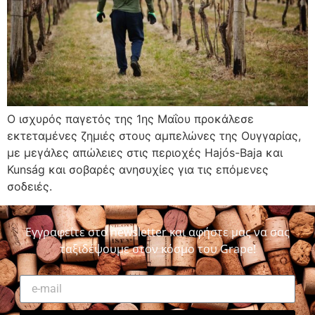
Ο ισχυρός παγετός της 1ης Μαΐου προκάλεσε
εκτεταμένες ζημιές στους αμπελώνες της Ουγγαρίας,
με μεγάλες απώλειες στις περιοχές Hajós-Baja και
Kunság και σοβαρές ανησυχίες για τις επόμενες
σοδειές.
Εγγραφείτε στο newsletter και αφήστε μας να σας
ταξιδέψουμε στον κόσμο του Grape!