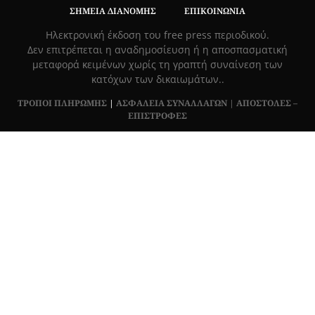
ΣΗΜΕΊΑ ΔΙΑΝΟΜΉΣ
ΕΠΙΚΟΙΝΩΝΊΑ
Hλεκτρονική έκδοση του free press περιοδικού.
Δεν επιτρέπεται η αναδημοσίευση ή η αποσπασματική
μεταφορά κειμένων χωρίς τη γραπτή συναίνεση των
κατόχων των δικαιωμάτων..
ΤΡΟΠΟΙ ΠΛΗΡΩΜΗΣ
|
ΑΣΦΑΛΕΙΑ ΣΥΝΑΛΛΑΓΩΝ |
ΑΠΟΣΤΟΛΕΣ –
ΕΠΙΣΤΡΟΦΕΣ
Πλ. Βασιλεως Γεωργιου 6, ΠΑΛΑΙΟ ΨΥΧΙΚΟ 15452, Ελλάδα
Τ
215 555 4430
|
info@grapemag.gr
© 2020 Grape Magazine. All Rights Reserved.