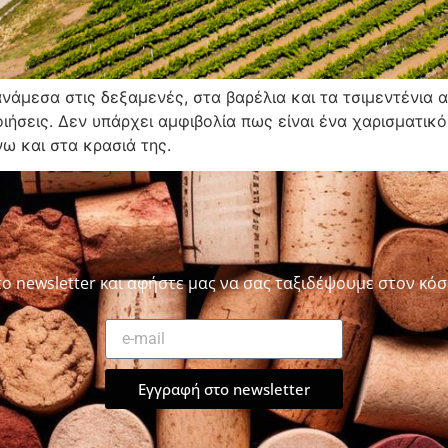
ανάμεσα στις δεξαμενές, στα βαρέλια και τα τσιμεντένια
ιήσεις. Δεν υπάρχει αμφιβολία πως είναι ένα χαρισματικό
ω και στα κρασιά της.
το newsletter και αφήστε μας να σας ταξιδέψουμε στον κόσ
Εγγραφή στο newsletter