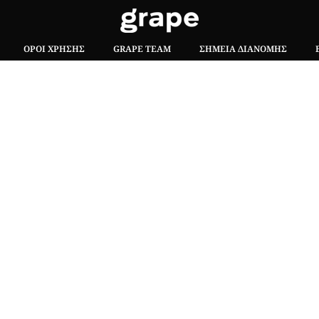
ΌΡΟΙ ΧΡΉΣΗΣ
GRAPE TEAM
ΣΗΜΕΊΑ ΔΙΑΝΟΜΉΣ
Hλεκτρονική έκδοση του free press περιοδικού.
ή η αποσπασματική μεταφορά κειμένων χωρίς τη γραπτή συναίν
ΟΠΟΙ ΠΛΗΡΩΜΗΣ
|
ΑΣΦΑΛΕΙΑ ΣΥΝΑΛΛΑΓΩΝ |
ΑΠΟΣΤΟΛΕΣ – ΕΠΙΣΤΡΟ
Πλ. Βασιλεως Γεωργιου 6, ΠΑΛΑΙΟ ΨΥΧΙΚΟ 15452, Ελλάδα
Τ
215 555 4430
|
info@grapemag.gr
© 2020 Grape Magazine. All Rights Reserved.