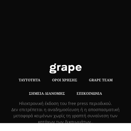
ΤΑΥΤΌΤΗΤΑ
ΌΡΟΙ ΧΡΉΣΗΣ
GRAPE TEAM
ΣΗΜΕΊΑ ΔΙΑΝΟΜΉΣ
ΕΠΙΚΟΙΝΩΝΊΑ
Hλεκτρονική έκδοση του free press περιοδικού.
Δεν επιτρέπεται η αναδημοσίευση ή η αποσπασματική
μεταφορά κειμένων χωρίς τη γραπτή συναίνεση των
κατόχων των δικαιωμάτων..