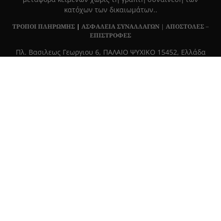
κατόχων των δικαιωμάτων..
ΤΡΟΠΟΙ ΠΛΗΡΩΜΗΣ
|
ΑΣΦΑΛΕΙΑ ΣΥΝΑΛΛΑΓΩΝ |
ΑΠΟΣΤΟΛΕΣ –
ΕΠΙΣΤΡΟΦΕΣ
Πλ. Βασιλεως Γεωργιου 6, ΠΑΛΑΙΟ ΨΥΧΙΚΟ 15452, Ελλάδα
Τ
215 555 4430
|
info@grapemag.gr
© 2020 Grape Magazine. All Rights Reserved.