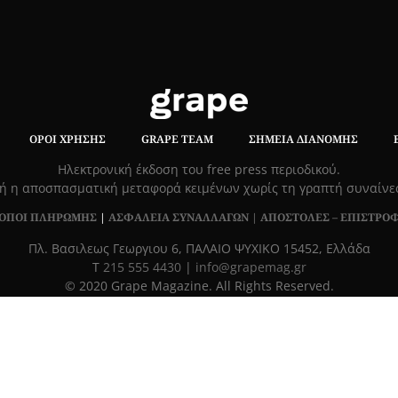
ΌΡΟΙ ΧΡΉΣΗΣ
GRAPE TEAM
ΣΗΜΕΊΑ ΔΙΑΝΟΜΉΣ
Hλεκτρονική έκδοση του free press περιοδικού.
ή η αποσπασματική μεταφορά κειμένων χωρίς τη γραπτή συναίν
ΟΠΟΙ ΠΛΗΡΩΜΗΣ
|
ΑΣΦΑΛΕΙΑ ΣΥΝΑΛΛΑΓΩΝ |
ΑΠΟΣΤΟΛΕΣ – ΕΠΙΣΤΡΟ
Πλ. Βασιλεως Γεωργιου 6, ΠΑΛΑΙΟ ΨΥΧΙΚΟ 15452, Ελλάδα
Τ
215 555 4430
|
info@grapemag.gr
© 2020 Grape Magazine. All Rights Reserved.