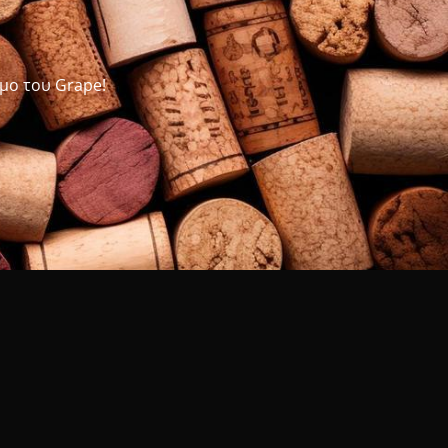
μο του Grape!