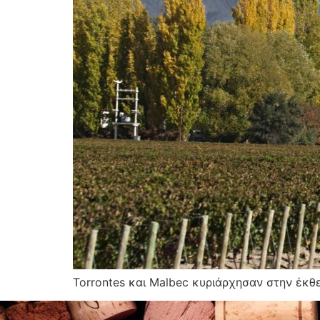
Torrontes και Malbec κυριάρχησαν στην έκθ