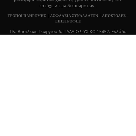
κατόχων των δικαιωμάτων..
ΤΡΟΠΟΙ ΠΛΗΡΩΜΗΣ
|
ΑΣΦΑΛΕΙΑ ΣΥΝΑΛΛΑΓΩΝ |
ΑΠΟΣΤΟΛΕΣ –
ΕΠΙΣΤΡΟΦΕΣ
Πλ. Βασιλεως Γεωργιου 6, ΠΑΛΑΙΟ ΨΥΧΙΚΟ 15452, Ελλάδα
Τ
215 555 4430
|
info@grapemag.gr
© 2020 Grape Magazine. All Rights Reserved.