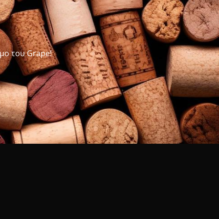
μο του Grape!