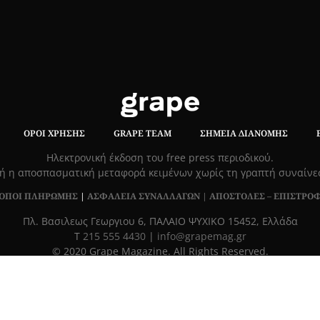
ΌΡΟΙ ΧΡΉΣΗΣ
GRAPE TEAM
ΣΗΜΕΊΑ ΔΙΑΝΟΜΉΣ
Hλεκτρονική έκδοση του free press περιοδικού.
ή η αποσπασματική μεταφορά κειμένων χωρίς τη γραπτή συναίν
ΟΠΟΙ ΠΛΗΡΩΜΗΣ
|
ΑΣΦΑΛΕΙΑ ΣΥΝΑΛΛΑΓΩΝ |
ΑΠΟΣΤΟΛΕΣ – ΕΠΙΣΤΡΟ
Πλ. Βασιλεως Γεωργιου 6, ΠΑΛΑΙΟ ΨΥΧΙΚΟ 15452, Ελλάδα
Τ
215 555 4430
|
info@grapemag.gr
© 2020 Grape Magazine. All Rights Reserved.