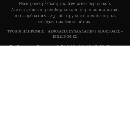
Hλεκτρονική έκδοση του free press περιοδικού.
Δεν επιτρέπεται η αναδημοσίευση ή η αποσπασματική
μεταφορά κειμένων χωρίς τη γραπτή συναίνεση των
κατόχων των δικαιωμάτων..
ΤΡΟΠΟΙ ΠΛΗΡΩΜΗΣ
|
ΑΣΦΑΛΕΙΑ ΣΥΝΑΛΛΑΓΩΝ |
ΑΠΟΣΤΟΛΕΣ –
ΕΠΙΣΤΡΟΦΕΣ
Πλ. Βασιλεως Γεωργιου 6, ΠΑΛΑΙΟ ΨΥΧΙΚΟ 15452, Ελλάδα
Τ
215 555 4430
|
info@grapemag.gr
© 2020 Grape Magazine. All Rights Reserved.