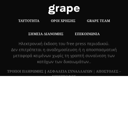
ΤΑΥΤΌΤΗΤΑ
ΌΡΟΙ ΧΡΉΣΗΣ
GRAPE TEAM
ΣΗΜΕΊΑ ΔΙΑΝΟΜΉΣ
ΕΠΙΚΟΙΝΩΝΊΑ
Hλεκτρονική έκδοση του free press περιοδικού.
Δεν επιτρέπεται η αναδημοσίευση ή η αποσπασματική
μεταφορά κειμένων χωρίς τη γραπτή συναίνεση των
κατόχων των δικαιωμάτων..
ΤΡΟΠΟΙ ΠΛΗΡΩΜΗΣ
|
ΑΣΦΑΛΕΙΑ ΣΥΝΑΛΛΑΓΩΝ |
ΑΠΟΣΤΟΛΕΣ –
ΕΠΙΣΤΡΟΦΕΣ
Πλ. Βασιλεως Γεωργιου 6, ΠΑΛΑΙΟ ΨΥΧΙΚΟ 15452, Ελλάδα
Τ
215 555 4430
|
info@grapemag.gr
© 2020 Grape Magazine. All Rights Reserved.