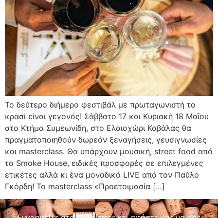
Το δεύτερο διήμερο φεστιβάλ με πρωταγωνιστή το
κρασί είναι γεγονός! Σάββατο 17 και Κυριακή 18 Μαΐου
στο Κτήμα Συμεωνίδη, στο Ελαιοχώρι Καβάλας θα
πραγματοποιηθούν δωρεάν ξεναγήσεις, γευσιγνωσίες
και masterclass. Θα υπάρχουν μουσική, street food από
το Smoke House, ειδικές προσφορές σε επιλεγμένες
ετικέτες αλλά κι ένα μοναδικό LIVE από τον Παύλο
Γκόρδη! To masterclass «Προετοιμασία […]
Εγγραφείτε στο newsletter και αφήστε μας να σας