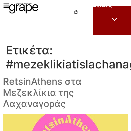
Νέες Ετικέτες
Ετικέτα:
#mezeklikiatislachan
RetsinAthens στα
Μεζεκλίκια της
Λαχαναγοράς