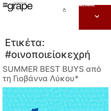
Νέες Ετικέτες
Ετικέτα:
#οινοποιείοκεχρή
SUMMER BEST BUYS από
τη Γιοβάννα Λύκου*