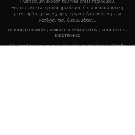
Hλεκτρονική έκδοση του free press περιοδικού.
Δεν επιτρέπεται η αναδημοσίευση ή η αποσπασματική
μεταφορά κειμένων χωρίς τη γραπτή συναίνεση των
κατόχων των δικαιωμάτων..
ΤΡΟΠΟΙ ΠΛΗΡΩΜΗΣ
|
ΑΣΦΑΛΕΙΑ ΣΥΝΑΛΛΑΓΩΝ |
ΑΠΟΣΤΟΛΕΣ –
ΕΠΙΣΤΡΟΦΕΣ
Πλ. Βασιλεως Γεωργιου 6, ΠΑΛΑΙΟ ΨΥΧΙΚΟ 15452, Ελλάδα
Τ
215 555 4430
|
info@grapemag.gr
© 2020 Grape Magazine. All Rights Reserved.