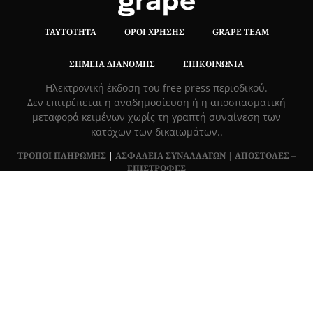
ΤΑΥΤΌΤΗΤΑ
ΌΡΟΙ ΧΡΉΣΗΣ
GRAPE TEAM
ΣΗΜΕΊΑ ΔΙΑΝΟΜΉΣ
ΕΠΙΚΟΙΝΩΝΊΑ
Hλεκτρονική έκδοση του free press περιοδικού.
Δεν επιτρέπεται η αναδημοσίευση ή η αποσπασματική
μεταφορά κειμένων χωρίς τη γραπτή συναίνεση των
κατόχων των δικαιωμάτων..
ΤΡΟΠΟΙ ΠΛΗΡΩΜΗΣ
|
ΑΣΦΑΛΕΙΑ ΣΥΝΑΛΛΑΓΩΝ |
ΑΠΟΣΤΟΛΕΣ –
ΕΠΙΣΤΡΟΦΕΣ
Πλ. Βασιλεως Γεωργιου 6, ΠΑΛΑΙΟ ΨΥΧΙΚΟ 15452, Ελλάδα
Τ
215 555 4430
|
info@grapemag.gr
© 2020 Grape Magazine. All Rights Reserved.