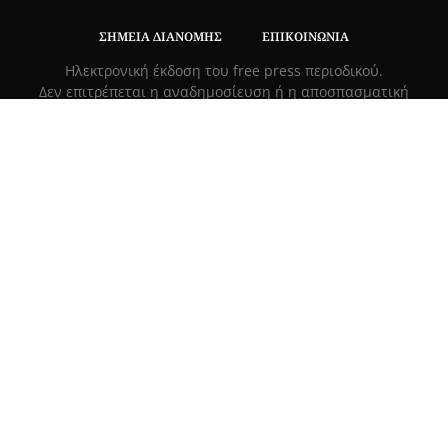
ΣΗΜΕΊΑ ΔΙΑΝΟΜΉΣ
ΕΠΙΚΟΙΝΩΝΊΑ
Hλεκτρονική έκδοση του free press περιοδικού.
Δεν επιτρέπεται η αναδημοσίευση ή η αποσπασματική
μεταφορά κειμένων χωρίς τη γραπτή συναίνεση των
κατόχων των δικαιωμάτων..
ΤΡΟΠΟΙ ΠΛΗΡΩΜΗΣ
|
ΑΣΦΑΛΕΙΑ ΣΥΝΑΛΛΑΓΩΝ |
ΑΠΟΣΤΟΛΕΣ –
ΕΠΙΣΤΡΟΦΕΣ
Πλ. Βασιλεως Γεωργιου 6, ΠΑΛΑΙΟ ΨΥΧΙΚΟ 15452, Ελλάδα
Τ
215 555 4430
|
info@grapemag.gr
© 2020 Grape Magazine. All Rights Reserved.