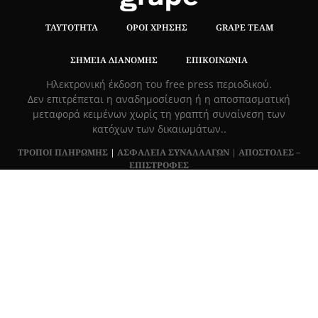
ΤΑΥΤΌΤΗΤΑ
ΌΡΟΙ ΧΡΉΣΗΣ
GRAPE TEAM
ΣΗΜΕΊΑ ΔΙΑΝΟΜΉΣ
ΕΠΙΚΟΙΝΩΝΊΑ
Hλεκτρονική έκδοση του free press περιοδικού.
Δεν επιτρέπεται η αναδημοσίευση ή η αποσπασματική
μεταφορά κειμένων χωρίς τη γραπτή συναίνεση των
κατόχων των δικαιωμάτων..
ΤΡΟΠΟΙ ΠΛΗΡΩΜΗΣ
|
ΑΣΦΑΛΕΙΑ ΣΥΝΑΛΛΑΓΩΝ |
ΑΠΟΣΤΟΛΕΣ –
ΕΠΙΣΤΡΟΦΕΣ
Πλ. Βασιλεως Γεωργιου 6, ΠΑΛΑΙΟ ΨΥΧΙΚΟ 15452, Ελλάδα
Τ
215 555 4430
|
info@grapemag.gr
© 2020 Grape Magazine. All Rights Reserved.