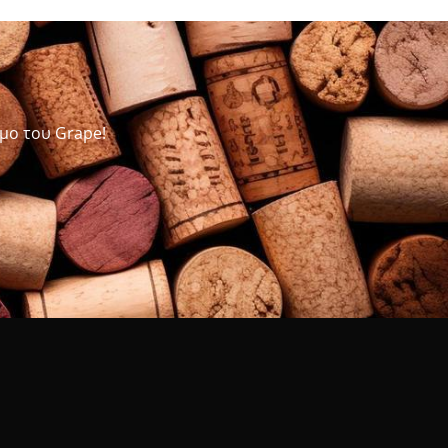
μο του Grape!