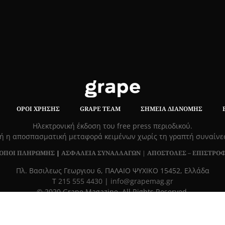
ΌΡΟΙ ΧΡΉΣΗΣ
GRAPE TEAM
ΣΗΜΕΊΑ ΔΙΑΝΟΜΉΣ
Hλεκτρονική έκδοση του free press περιοδικού.
ή η αποσπασματική μεταφορά κειμένων χωρίς τη γραπτή συναίν
ΟΠΟΙ ΠΛΗΡΩΜΗΣ
|
ΑΣΦΑΛΕΙΑ ΣΥΝΑΛΛΑΓΩΝ |
ΑΠΟΣΤΟΛΕΣ – ΕΠΙΣΤΡΟ
Πλ. Βασιλεως Γεωργιου 6, ΠΑΛΑΙΟ ΨΥΧΙΚΟ 15452, Ελλάδα
Τ
215 555 4430
|
info@grapemag.gr
© 2020 Grape Magazine. All Rights Reserved.