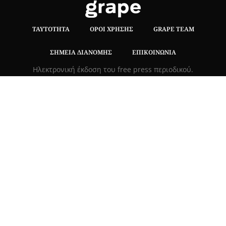
ΤΑΥΤΌΤΗΤΑ
ΌΡΟΙ ΧΡΉΣΗΣ
GRAPE TEAM
ΣΗΜΕΊΑ ΔΙΑΝΟΜΉΣ
ΕΠΙΚΟΙΝΩΝΊΑ
Hλεκτρονική έκδοση του free press περιοδικού.
Δεν επιτρέπεται η αναδημοσίευση ή η αποσπασματική
μεταφορά κειμένων χωρίς τη γραπτή συναίνεση των
κατόχων των δικαιωμάτων..
ΤΡΟΠΟΙ ΠΛΗΡΩΜΗΣ
|
ΑΣΦΑΛΕΙΑ ΣΥΝΑΛΛΑΓΩΝ |
ΑΠΟΣΤΟΛΕΣ –
ΕΠΙΣΤΡΟΦΕΣ
Πλ. Βασιλεως Γεωργιου 6, ΠΑΛΑΙΟ ΨΥΧΙΚΟ 15452, Ελλάδα
Τ
215 555 4430
|
info@grapemag.gr
© 2020 Grape Magazine. All Rights Reserved.