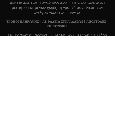
Δεν επιτρέπεται η αναδημοσίευση ή η αποσπασματική
μεταφορά κειμένων χωρίς τη γραπτή συναίνεση των
κατόχων των δικαιωμάτων..
ΤΡΟΠΟΙ ΠΛΗΡΩΜΗΣ
|
ΑΣΦΑΛΕΙΑ ΣΥΝΑΛΛΑΓΩΝ |
ΑΠΟΣΤΟΛΕΣ –
ΕΠΙΣΤΡΟΦΕΣ
Πλ. Βασιλεως Γεωργιου 6, ΠΑΛΑΙΟ ΨΥΧΙΚΟ 15452, Ελλάδα
Τ
215 555 4430
|
info@grapemag.gr
© 2020 Grape Magazine. All Rights Reserved.