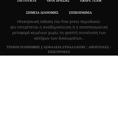
ΤΑΥΤΌΤΗΤΑ
ΌΡΟΙ ΧΡΉΣΗΣ
GRAPE TEAM
ΣΗΜΕΊΑ ΔΙΑΝΟΜΉΣ
ΕΠΙΚΟΙΝΩΝΊΑ
Hλεκτρονική έκδοση του free press περιοδικού.
Δεν επιτρέπεται η αναδημοσίευση ή η αποσπασματική
μεταφορά κειμένων χωρίς τη γραπτή συναίνεση των
κατόχων των δικαιωμάτων..
ΤΡΟΠΟΙ ΠΛΗΡΩΜΗΣ
|
ΑΣΦΑΛΕΙΑ ΣΥΝΑΛΛΑΓΩΝ |
ΑΠΟΣΤΟΛΕΣ –
ΕΠΙΣΤΡΟΦΕΣ
Πλ. Βασιλεως Γεωργιου 6, ΠΑΛΑΙΟ ΨΥΧΙΚΟ 15452, Ελλάδα
Τ
215 555 4430
|
info@grapemag.gr
© 2020 Grape Magazine. All Rights Reserved.