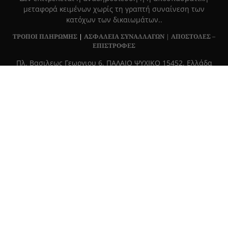
μεταφορά κειμένων χωρίς τη γραπτή συναίνεση των
κατόχων των δικαιωμάτων..
ΤΡΟΠΟΙ ΠΛΗΡΩΜΗΣ
|
ΑΣΦΑΛΕΙΑ ΣΥΝΑΛΛΑΓΩΝ |
ΑΠΟΣΤΟΛΕΣ –
ΕΠΙΣΤΡΟΦΕΣ
Πλ. Βασιλεως Γεωργιου 6, ΠΑΛΑΙΟ ΨΥΧΙΚΟ 15452, Ελλάδα
Τ
215 555 4430
|
info@grapemag.gr
© 2020 Grape Magazine. All Rights Reserved.