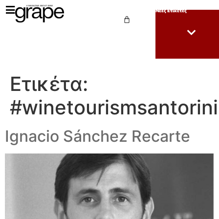
Νέες Ετικέτες
Ετικέτα:
#winetourismsantorin
Ignacio Sánchez Recarte