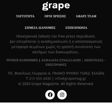
ΤΑΥΤΌΤΗΤΑ
ΌΡΟΙ ΧΡΉΣΗΣ
GRAPE TEAM
ΣΗΜΕΊΑ ΔΙΑΝΟΜΉΣ
ΕΠΙΚΟΙΝΩΝΊΑ
Hλεκτρονική έκδοση του free press περιοδικού.
Δεν επιτρέπεται η αναδημοσίευση ή η αποσπασματική
μεταφορά κειμένων χωρίς τη γραπτή συναίνεση των
κατόχων των δικαιωμάτων..
ΤΡΟΠΟΙ ΠΛΗΡΩΜΗΣ
|
ΑΣΦΑΛΕΙΑ ΣΥΝΑΛΛΑΓΩΝ |
ΑΠΟΣΤΟΛΕΣ –
ΕΠΙΣΤΡΟΦΕΣ
Πλ. Βασιλεως Γεωργιου 6, ΠΑΛΑΙΟ ΨΥΧΙΚΟ 15452, Ελλάδα
Τ
215 555 4430
|
info@grapemag.gr
© 2020 Grape Magazine. All Rights Reserved.