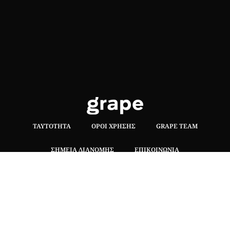
ΤΑΥΤΌΤΗΤΑ
ΌΡΟΙ ΧΡΉΣΗΣ
GRAPE TEAM
ΣΗΜΕΊΑ ΔΙΑΝΟΜΉΣ
ΕΠΙΚΟΙΝΩΝΊΑ
Hλεκτρονική έκδοση του free press περιοδικού.
Δεν επιτρέπεται η αναδημοσίευση ή η αποσπασματική
μεταφορά κειμένων χωρίς τη γραπτή συναίνεση των
κατόχων των δικαιωμάτων..
ΤΡΟΠΟΙ ΠΛΗΡΩΜΗΣ
|
ΑΣΦΑΛΕΙΑ ΣΥΝΑΛΛΑΓΩΝ |
ΑΠΟΣΤΟΛΕΣ –
ΕΠΙΣΤΡΟΦΕΣ