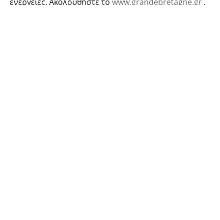
ενέργειες. Ακολουθήστε το
www.grandebretagne.gr
,
τον λογαριασμό
@hotelgrandebretagne
στο
Instagram και στη σελίδα του ξενοδοχείου στο
facebook
για να ανακαλύψετε τις συναρπαστικές
αυτές στιγμές.
TAGS.