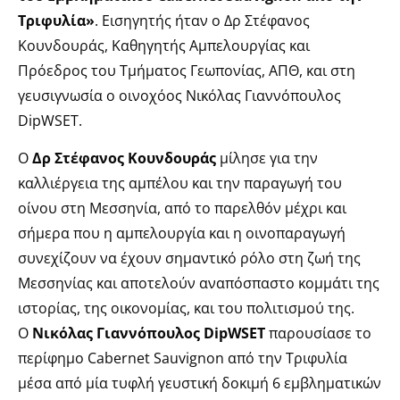
Τριφυλία»
. Εισηγητής ήταν ο Δρ Στέφανος
Κουνδουράς, Καθηγητής Αμπελουργίας και
Πρόεδρος του Τμήματος Γεωπονίας, ΑΠΘ, και στη
γευσιγνωσία ο οινοχόος Νικόλας Γιαννόπουλος
DipWSET.
Ο
Δρ Στέφανος Κουνδουράς
μίλησε για την
καλλιέργεια της αμπέλου και την παραγωγή του
οίνου στη Μεσσηνία, από το παρελθόν μέχρι και
σήμερα που η αμπελουργία και η οινοπαραγωγή
συνεχίζουν να έχουν σημαντικό ρόλο στη ζωή της
Μεσσηνίας και αποτελούν αναπόσπαστο κομμάτι της
ιστορίας, της οικονομίας, και του πολιτισμού της.
Ο
Νικόλας Γιαννόπουλος DipWSET
παρουσίασε το
περίφημο Cabernet Sauvignon από την Τριφυλία
μέσα από μία τυφλή γευστική δοκιμή 6 εμβληματικών