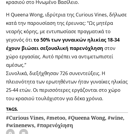
κρασιού στο Ηνωμένο Βασίλειο.
Η Queena Wong, ιδρύτρια της Curious Vines, δήλωσε
κατά την παρουσίαση της έρευνας: “Ως μητέρα
νεαρής κόρης, με εντυπωσίασε πραγματικά το
γεγονός ότι
το 50% των γυναικών ηλικίας 18-34
έχουν βιώσει σεξουαλική παρενόχληση
στον
χώρο εργασίας. Αυτό πρέπει να αντιμετωπιστεί
αμέσως.”
Συνολικά, διεξήχθησαν 726 συνεντεύξεις. Η
πλειονότητα των ερωτηθέντων ήταν γυναίκες ηλικίας
25-44 ετών. Οι περισσότερες εργάζονται στο χώρο
του κρασιού τουλάχιστον για δέκα χρόνια.
TAGS.
#Curious Vines
,
#metoo
,
#Queena Wong
,
#wine
,
#winenews
,
#παρενόχληση