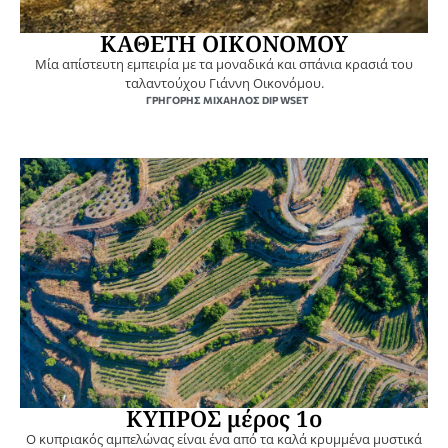
ΚΑΘΕΤΗ ΟΙΚΟΝΟΜΟΥ
Mία απίστευτη εμπειρία με τα μοναδικά και σπάνια κρασιά του
ταλαντούχου Γιάννη Οικονόμου.
ΓΡΗΓΌΡΗΣ ΜΙΧΑΉΛΟΣ DIP WSET
ΚΥΠΡΟΣ μέρος 1ο
Ο κυπριακός αμπελώνας είναι ένα από τα καλά κρυμμένα μυστικά