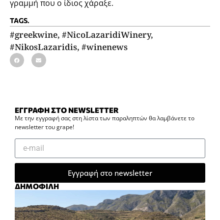
γραμμή που ο ίδιος χάραξε.
TAGS.
#greekwine
,
#NicoLazaridiWinery
,
#NikosLazaridis
,
#winenews
ΕΓΓΡΑΦΗ ΣΤΟ NEWSLETTER
Με την εγγραφή σας στη λίστα των παραληπτών θα λαμβάνετε το
newsletter του grape!
Εγγραφή στο newsletter
ΔΗΜΟΦΙΛΗ