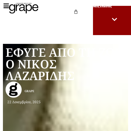
Νέες Ετικέτες
ΕΦΥΓΕ ΑΠΟ ΤΗ ΖΩΗ
Ο ΝΙΚΟΣ
ΛΑΖΑΡΙΔΗΣ
GRAPE
22 Δεκεμβρίου, 2025