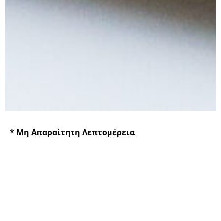
* Μη Απαραίτητη Λεπτομέρεια