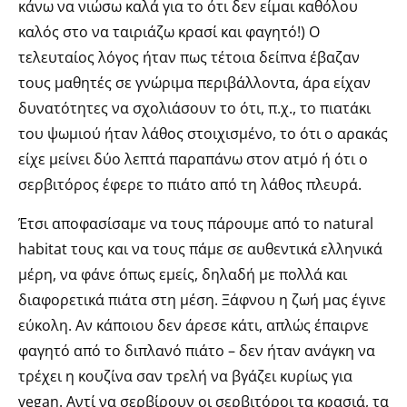
κάνω να νιώσω καλά για το ότι δεν είμαι καθόλου
καλός στο να ταιριάζω κρασί και φαγητό!) Ο
τελευταίος λόγος ήταν πως τέτοια δείπνα έβαζαν
τους μαθητές σε γνώριμα περιβάλλοντα, άρα είχαν
δυνατότητες να σχολιάσουν το ότι, π.χ., το πιατάκι
του ψωμιού ήταν λάθος στοιχισμένο, το ότι ο αρακάς
είχε μείνει δύο λεπτά παραπάνω στον ατμό ή ότι ο
σερβιτόρος έφερε το πιάτο από τη λάθος πλευρά.
Έτσι αποφασίσαμε να τους πάρουμε από το natural
habitat τους και να τους πάμε σε αυθεντικά ελληνικά
μέρη, να φάνε όπως εμείς, δηλαδή με πολλά και
διαφορετικά πιάτα στη μέση. Ξάφνου η ζωή μας έγινε
εύκολη. Αν κάποιου δεν άρεσε κάτι, απλώς έπαιρνε
φαγητό από το διπλανό πιάτο – δεν ήταν ανάγκη να
τρέχει η κουζίνα σαν τρελή να βγάζει κυρίως για
vegan. Αντί να σερβίρουν οι σερβιτόροι τα κρασιά, τα