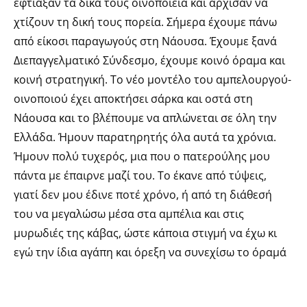
έφτιαξαν τα δικά τους οινοποιεία και άρχισαν να
χτίζουν τη δική τους πορεία. Σήμερα έχουμε πάνω
από είκοσι παραγωγούς στη Νάουσα. Έχουμε ξανά
Διεπαγγελματικό Σύνδεσμο, έχουμε κοινό όραμα και
κοινή στρατηγική. Το νέο μοντέλο του αμπελουργού-
οινοποιού έχει αποκτήσει σάρκα και οστά στη
Νάουσα και το βλέπουμε να απλώνεται σε όλη την
Ελλάδα. Ήμουν παρατηρητής όλα αυτά τα χρόνια.
Ήμουν πολύ τυχερός, μια που ο πατερούλης μου
πάντα με έπαιρνε μαζί του. Το έκανε από τύψεις,
γιατί δεν μου έδινε ποτέ χρόνο, ή από τη διάθεσή
του να μεγαλώσω μέσα στα αμπέλια και στις
μυρωδιές της κάβας, ώστε κάποια στιγμή να έχω κι
εγώ την ίδια αγάπη και όρεξη να συνεχίσω το όραμά
του; Μάλλον λίγο κι από τα δύο! Πάντα μου έλεγαν οι
γονείς μου πως «θα κάνεις ό,τι θέλεις». Ναι, καλά! Αν