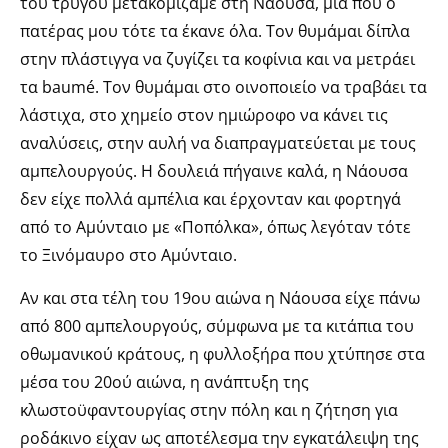
του τρύγου μετακομίζαμε στη Νάουσα, μια που ο
πατέρας μου τότε τα έκανε όλα. Τον θυμάμαι δίπλα
στην πλάστιγγα να ζυγίζει τα κοφίνια και να μετράει
τα baumé. Τον θυμάμαι στο οινοποιείο να τραβάει τα
λάστιχα, στο χημείο στον ημιώροφο να κάνει τις
αναλύσεις, στην αυλή να διαπραγματεύεται με τους
αμπελουργούς. Η δουλειά πήγαινε καλά, η Νάουσα
δεν είχε πολλά αμπέλια και έρχονταν και φορτηγά
από το Αμύνταιο με «Ποπόλκα», όπως λεγόταν τότε
το Ξινόμαυρο στο Αμύνταιο.
Αν και στα τέλη του 19ου αιώνα η Νάουσα είχε πάνω
από 800 αμπελουργούς, σύμφωνα με τα κιτάπια του
οθωμανικού κράτους, η φυλλοξήρα που χτύπησε στα
μέσα του 20ού αιώνα, η ανάπτυξη της
κλωστοϋφαντουργίας στην πόλη και η ζήτηση για
ροδάκινο είχαν ως αποτέλεσμα την εγκατάλειψη της