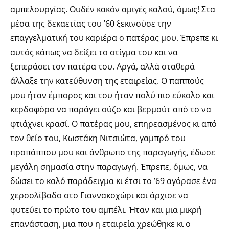
αμπελουργίας. Ουδέν κακόν αμιγές καλού, όμως! Στα
μέσα της δεκαετίας του ’60 ξεκινούσε την
επαγγελματική του καριέρα ο πατέρας μου. Έπρεπε κι
αυτός κάπως να δείξει το στίγμα του και να
ξεπεράσει τον πατέρα του. Αργά, αλλά σταθερά
άλλαξε την κατεύθυνση της εταιρείας. Ο παππούς
μου ήταν έμπορος και του ήταν πολύ πιο εύκολο και
κερδοφόρο να παράγει ούζο και βερμούτ από το να
φτιάχνει κρασί. Ο πατέρας μου, επηρεασμένος κι από
τον θείο του, Κωστάκη Νιτσιώτα, γαμπρό του
προπάππου μου και άνθρωπο της παραγωγής, έδωσε
μεγάλη σημασία στην παραγωγή. Έπρεπε, όμως, να
δώσει το καλό παράδειγμα κι έτσι το ’69 αγόρασε ένα
χερσολίβαδο στο Γιαννακοχώρι και άρχισε να
φυτεύει το πρώτο του αμπέλι. Ήταν και μια μικρή
επανάσταση, μια που η εταιρεία χρεώθηκε κι ο