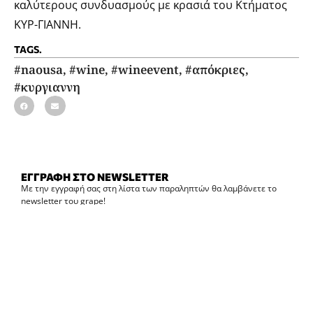
καλύτερους συνδυασμούς με κρασιά του Κτήματος
ΚΥΡ-ΓΙΑΝΝΗ.
TAGS.
#naousa
,
#wine
,
#wineevent
,
#απόκριες
,
#κυργιαννη
ΕΓΓΡΑΦΗ ΣΤΟ NEWSLETTER
Με την εγγραφή σας στη λίστα των παραληπτών θα λαμβάνετε το
newsletter του grape!
Εγγραφή στο newsletter
ΔΗΜΟΦΙΛΗ