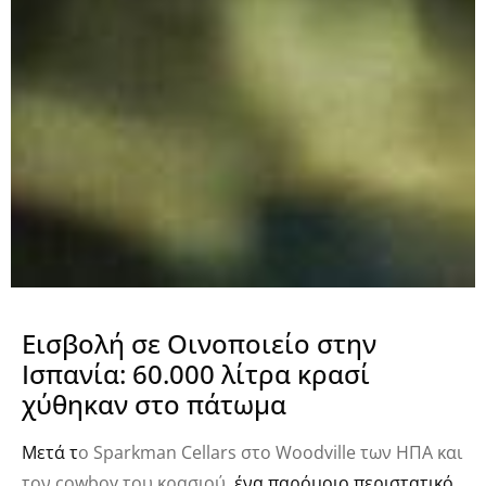
Εισβολή σε Οινοποιείο στην
Ισπανία: 60.000 λίτρα κρασί
χύθηκαν στο πάτωμα
Μετά τ
ο Sparkman Cellars στο Woodville των ΗΠΑ και
τον cowboy του κρασιού
, ένα παρόμοιο περιστατικό