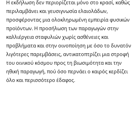
Η εκδήλωση δεν περιορίζεται μόνο στο κρασί, καθώς
περιλαμβάνει και γευσιγνωσία ελαιολάδων,
προσφέροντας μια ολοκληρωμένη εμπειρία φυσικών
προϊόντων. Η προσήλωση των παραγωγών στην
καλλιέργεια σταφυλιών χωρίς ασθένειες και
προβλήματα και στην οινοποίηση με όσο το δυνατόν
λιγότερες παρεμβάσεις, αντικατοπτρίζει μια στροφή
του οινικού κόσμου προς τη βιωσιμότητα και την
ηθική παραγωγή, πού όσο περνάει ο καιρός κερδίζει
όλο και περισσότερο έδαφος.
TAGS.
#grape
,
#Nature in the Glass
,
#Orange Wine
Festival
,
#orange wines
,
#wine
,
#winefestival
,
#winenews
,
#πορτοκαλί κρασιά