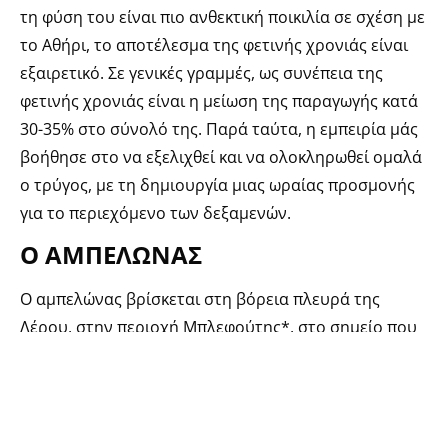
τη φύση του είναι πιο ανθεκτική ποικιλία σε σχέση με
το Αθήρι, το αποτέλεσμα της φετινής χρονιάς είναι
εξαιρετικό. Σε γενικές γραμμές, ως συνέπεια της
φετινής χρονιάς είναι η μείωση της παραγωγής κατά
30-35% στο σύνολό της. Παρά ταύτα, η εμπειρία μάς
βοήθησε στο να εξελιχθεί και να ολοκληρωθεί ομαλά
ο τρύγος, με τη δημιουργία μιας ωραίας προσμονής
για το περιεχόμενο των δεξαμενών.
Ο ΑΜΠΕΛΩΝΑΣ
Ο αμπελώνας βρίσκεται στη βόρεια πλευρά της
Λέρου, στην περιοχή Μπλεφούτης*, στο σημείο που
ονομάζεται Λαγκάδα του Μπέη (ή του Πασά) και
απλώνεται αμφιθεατρικά σε υψόμετρο 50 μ. από τη
θάλασσα μέσα σε έναν ελαιώνα. Τα αμπέλια έχουν
ηλικία 30 ετών, καθώς οι πρώτες μαζικές φυτεύσεις