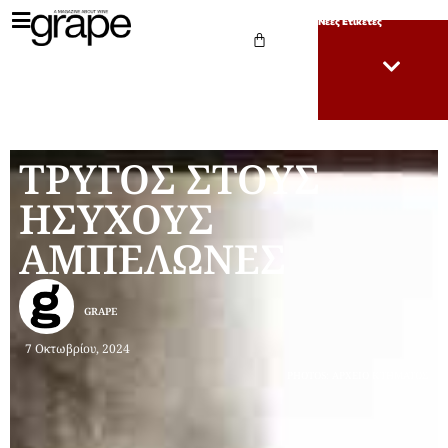
Νέες Ετικέτες
ΤΡΥΓΟΣ ΣΤΟΥΣ
ΗΣΥΧΟΥΣ
ΑΜΠΕΛΩΝΕΣ
GRAPE
7 Οκτωβρίου, 2024
PHOTOS: ΑΡΧΕΙΟ ΚΤΗΜΑΤΟΣ