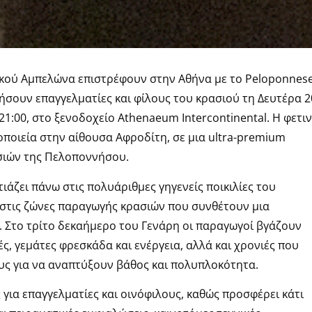
κού Αμπελώνα επιστρέφουν στην Αθήνα με το Peloponnes
ντήσουν επαγγελματίες και φίλους του κρασιού τη Δευτέρα 2
 21:00, στο ξενοδοχείο Athenaeum Intercontinental. Η φετι
οποιεία στην αίθουσα Αφροδίτη, σε μια ultra-premium
σιών της Πελοποννήσου.
άζει πάνω στις πολυάριθμες γηγενείς ποικιλίες του
στις ζώνες παραγωγής κρασιών που συνθέτουν μια
α. Στο τρίτο δεκαήμερο του Γενάρη οι παραγωγοί βγάζουν
ές, γεμάτες φρεσκάδα και ενέργεια, αλλά και χρονιές που
υς για να αναπτύξουν βάθος και πολυπλοκότητα.
για επαγγελματίες και οινόφιλους, καθώς προσφέρει κάτι