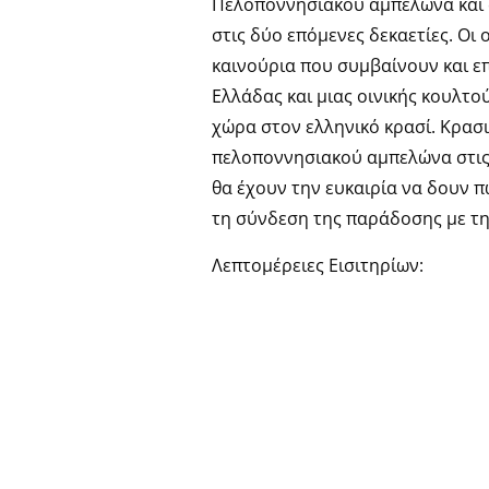
Πελοποννησιακού αμπελώνα και σ
στις δύο επόμενες δεκαετίες. Οι
καινούρια που συμβαίνουν και 
Ελλάδας και μιας οινικής κουλτ
χώρα στον ελληνικό κρασί. Κρασ
πελοποννησιακού αμπελώνα στις 
θα έχουν την ευκαιρία να δουν 
τη σύνδεση της παράδοσης με τη
Λεπτομέρειες Εισιτηρίων:
• Early bird: 12€ μέχρι τις 17 Ιαν
• Από τις 18 Ιανουαρίου και στην 
• Φοιτητικό: 12€
Το εισιτήριο περιλαμβάνει αναμν
παράλληλη εκδήλωση*.
• *Μέχρι εξαντλήσεως των κρασι