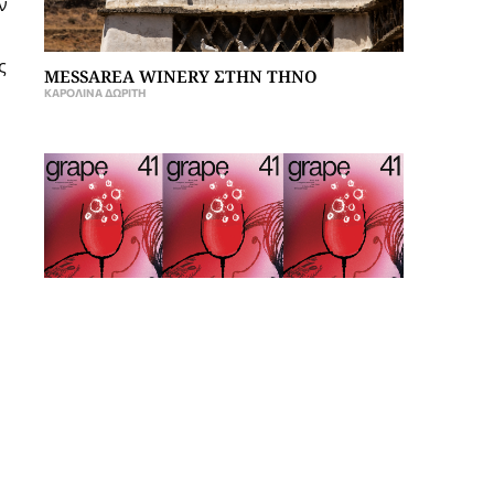
ν
ς
MESSAREA WINERY ΣΤΗΝ ΤΗΝΟ
ΚΑΡΟΛΊΝΑ ΔΩΡΊΤΗ
ΔΕΚΑ ΧΡΟΝΙΑ GRAPE ISSUE 41
GRAPE