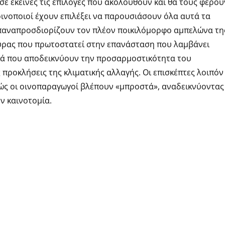
ε εκείνες τις επιλογές που ακολουθούν και θα τους φέρου
 οινοποιοί έχουν επιλέξει να παρουσιάσουν όλα αυτά τα
επαναπροσδιορίζουν τον πλέον ποικιλόμορφο αμπελώνα τη
ούρας που πρωτοστατεί στην επανάσταση που λαμβάνει
ιά που αποδεικνύουν την προσαρμοστικότητα του
προκλήσεις της κλιματικής αλλαγής. Οι επισκέπτες λοιπόν
πώς οι οινοπαραγωγοί βλέπουν «μπροστά», αναδεικνύοντας
ν καινοτομία.
ουαρίου.
είσοδο: 15€.
ηστικό ποτήρι γευσιγνωσίας και την είσοδο στην
ών